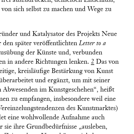
 frei auszudrücken, denselben Entschluss,
g von sich selbst zu machen und Wege zu
Gründer und Katalysator des Projekts Neue
 den später veröffentlichten
Letter to a
e Ausübung der Künste und, verbunden
gien in andere Richtungen lenken.
2
Das von
itige, kreisläufige Bestärkung von Kunst
berarbeitet und ergänzt, um mit seiner
n Abwesenden im Kunstgeschehen“, heißt
rmen zu empfangen, insbesondere weil eine
 Vereinzelungstendenzen des Kunstmarktes)
ndet eine wohlwollende Aufnahme auch
er sie ihre Grundbedürfnisse „ausleben,