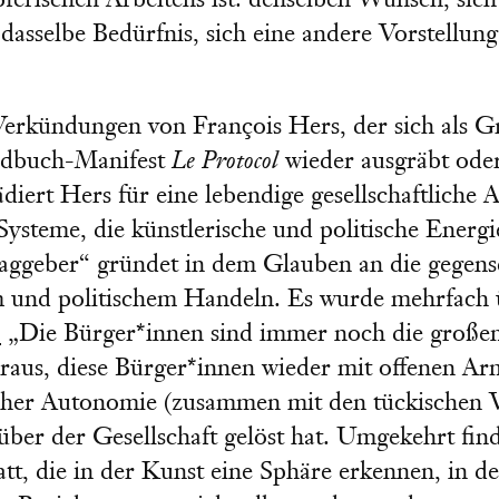
ferischen Arbeitens ist: denselben Wunsch, sich
asselbe Bedürfnis, sich eine andere Vorstellun
Verkündungen von François Hers, der sich als 
ndbuch-Manifest
Le Protocol
wieder ausgräbt oder
ädiert Hers für eine lebendige gesellschaftlich
 Systeme, die künstlerische und politische Ener
aggeber“ gründet in dem Glauben an die gegense
 und politischem Handeln. Es wurde mehrfach ü
3
„Die Bürger*innen sind immer noch die große
daraus, diese Bürger*innen wieder mit offenen A
rischer Autonomie (zusammen mit den tückischen
über der Gesellschaft gelöst hat. Umgekehrt fi
att, die in der Kunst eine Sphäre erkennen, in d