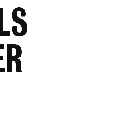
LS
ER