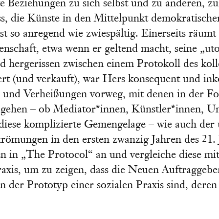
te Beziehungen zu sich selbst und zu anderen, z
ss, die Künste in den Mittelpunkt demokratische
st so anregend wie zwiespältig. Einerseits räumt
enschaft, etwa wenn er geltend macht, seine „ut
 hergerissen zwischen einem Protokoll des kol
ert (und verkauft), war Hers konsequent und ink
und Verheißungen vorweg, mit denen in der Fol
hen – ob Mediator*innen, Künstler*innen, Unte
h diese komplizierte Gemengelage – wie auch de
römungen in den ersten zwanzig Jahren des 21. 
n in „The Protocol“ an und vergleiche diese mi
raxis, um zu zeigen, dass die Neuen Auftraggeb
n der Prototyp einer sozialen Praxis sind, deren