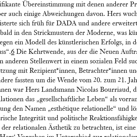
nifikante Übereinstimmung mit denen anderer Pr
aber auch einige Abweichungen davon. Hers wuchs
isterte sich früh für DADA und andere erweiter
h bald in den Strickmustern der Moderne, was kü
gegen ein Modell des künstlerischen Erfolgs, in
ss“.
6
Die Kehrtwende, aus der die Neuen Auftra
en anderen Stellenwert in einem sozialen Feld su
tzung mit Rezipient*innen, Betrachter*innen und
andere fassten um die Wende vom 20. zum 21. Ja
hnen war Hers Landsmann Nicolas Bourriaud, de
ationen das „gesellschaftliche Leben“ als vorran
ung den Namen „esthétique relationelle“ und lö
rische Integrität und politische Reaktionsfähigk
der relationalen Ästhetik zu betrachten, ist ein