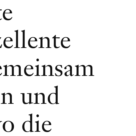
te
ellente
gemeinsam
in und
o die