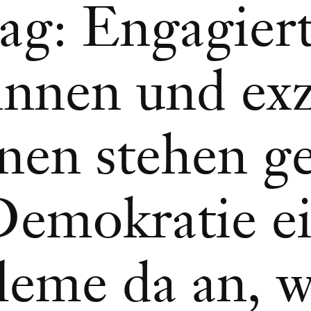
ag: Engagier
nnen und exz
nnen stehen 
Demokratie e
leme da an, w