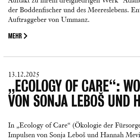
Auftakt zu ihrem dreigliedrigen Werk "Atlan
der Boddenfischer und des Meereslebens. Ent
Auftraggeber von Ummanz.
MEHR
13.12.2025
„ECOLOGY OF CARE“: W
VON SONJA LEBOŠ UND 
In „Ecology of Care“ (Ökologie der Fürsorg
Impulsen von Sonja Leboš und Hannah Mevis,