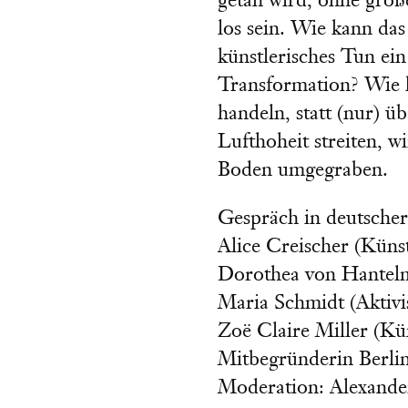
getan wird, ohne gro
los sein. Wie kann da
künstlerisches Tun ei
Transformation? Wie 
handeln, statt (nur) ü
Lufthoheit streiten, w
Boden umgegraben.
Gespräch in deutscher
Alice Creischer (Künst
Dorothea von Hantelm
Maria Schmidt (Aktivis
Zoë Claire Miller (Kün
Mitbegründerin Berlin
Moderation: Alexand