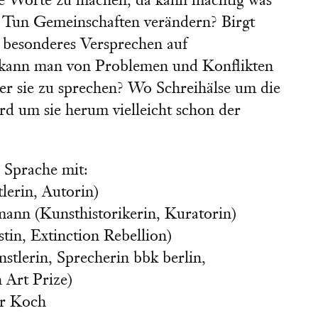
ße Worte zu machen, da kann mächtig was
s Tun Gemeinschaften verändern? Birgt
n besonderes Versprechen auf
kann man von Problemen und Konflikten
ber sie zu sprechen? Wo Schreihälse um die
ird um sie herum vielleicht schon der
 Sprache mit:
lerin, Autorin)
ann (Kunsthistorikerin, Kuratorin)
tin, Extinction Rebellion)
stlerin, Sprecherin bbk berlin,
 Art Prize)
er Koch